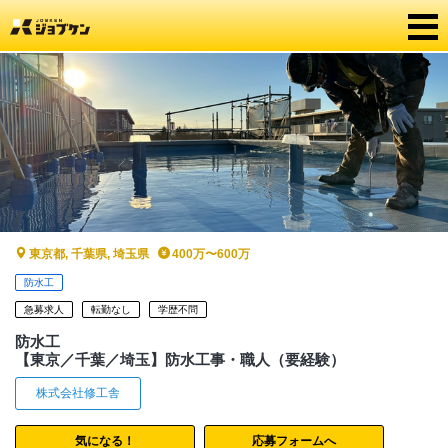
東京都, 千葉県, 埼玉県
400万〜600万
防水工
急募求人
転勤なし
学歴不問
防水工
【東京／千葉／埼玉】防水工事・職人（要経験）
株式会社修工舎
気になる！
応募フォームへ