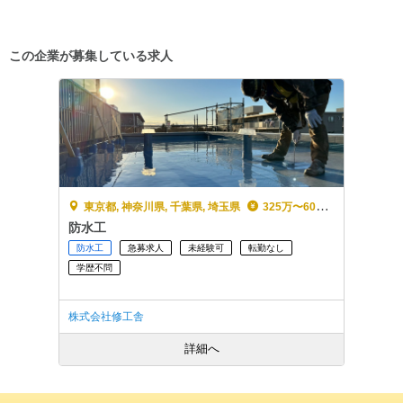
この企業が募集している求人
東京都, 神奈川県, 千葉県, 埼玉県
325万〜600万
防水工
防水工
急募求人
未経験可
転勤なし
学歴不問
株式会社修工舎
詳細へ